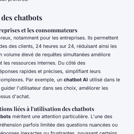
 des chatbots
treprises et les consommateurs
eux, notamment pour les entreprises. Ils permettent
 des clients, 24 heures sur 24, réduisant ainsi les
 un volume élevé de requêtes simultanées améliore
nt les ressources internes. Du côté des
ponses rapides et précises, simplifiant leurs
 complexes. Par exemple, un
chatbot AI
utilisé dans le
ider l'utilisateur dans ses choix, améliorer les
ssus d'achat.
ons liées à l'utilisation des chatbots
tbots
méritent une attention particulière. L'une des
préhension parfois limitée des questions nuancées ou
réponses inexactes ou frustrantes, poussant certains